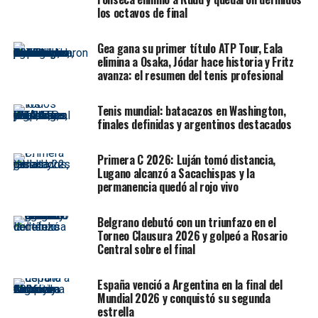
los octavos de final
también para el Open de Australia”, manifestó en
palabras recogidas por la
web oficial
de la ATP.
Gea gana su primer título ATP Tour, Eala
elimina a Osaka, Jódar hace historia y Fritz
Como llega a este comienzo de año:
“El objetivo que
avanza: el resumen del tenis profesional
tenemos casi todos los tenistas es el mantenerse en el
día a día. Es un trabajo mental de cada día para seguir
Tenis mundial: batacazos en Washington,
compitiendo de la mejor manera posible. Ahora va a
finales definidas y argentinos destacados
haber que adaptarse a nuevas condiciones. La ATP Cup
es especial porque juegas en equipo, reparte puntos y
Primera C 2026: Luján tomó distancia,
económicamente es mucho más importante que algunos
Lugano alcanzó a Sacachispas y la
torneos donde competíamos a principios de año. Para
permanencia quedó al rojo vivo
mí es un acierto total, la verdad”.
Belgrano debutó con un triunfazo en el
Elección de Gaston Gaudio como capitán argentino
Torneo Clausura 2026 y golpeó a Rosario
Central sobre el final
para la ATP Cup:
Lo elegimos un poco entre todos.
Creíamos que era lo más coherente, porque también es
difícil que yo eligiera a mi entrenador y comparta esto
España venció a Argentina en la final del
Mundial 2026 y conquistó su segunda
con el resto de jugadores. Gaston es una persona
estrella
respetable por todos, conocedor del circuito y que sabe