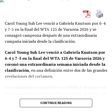
Erhard comenzó mejor y logró llevarse el primer parcial
por 6-3. El francés, que durante la semana había
protagonizado la gran sorpresa al eliminar a Damir
Carol Young Suh Lee venció a Gabriela Knutson por 6-4
Dzumhur, estuvo nuevamente cerca de conseguir otra
y 7-5 en la final del WTA 125 de Varsovia 2026 y se
victoria importante.
consagró campeona después de una extraordinaria
campaña iniciada desde la clasificación.
Schwaerzler consiguió equilibrar el encuentro en un
segundo parcial extremadamente ajustado. Ninguno
Carol Young Suh Lee venció a Gabriela Knutson por
logró una diferencia decisiva y el austríaco terminó
6-4 y 7-5 en la final del WTA 125 de Varsovia 2026 y
resolviendo el tie-break por 7-5.
coronó una extraordinaria semana iniciada desde la
clasificación
, en una definición entre dos de las grandes
revelaciones del certamen.
La estadounidense completó este sábado 8 de agosto un
recorrido perfecto en el cuadro principal y se quedó con
el campeonato después de superar en la final a Knutson,
CONTINUE READING
otra jugadora procedente de la qualy. La WTA registra al
torneo de Varsovia como un WTA 125 disputado sobre