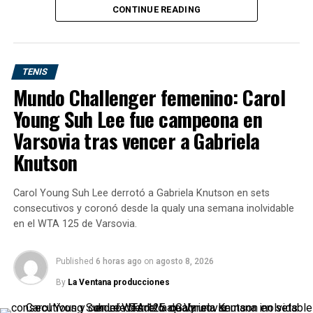
CONTINUE READING
La jornada, sin embargo, todavía no está completa.
Las
semifinales del Lexington Open aún no se habían
disputado
al momento de este informe, por lo que el
torneo estadounidense se incorporará cuando finalicen
TENIS
sus dos encuentros.
Mundo Challenger femenino: Carol
Young Suh Lee fue campeona en
Mazovia Open: Schwaerzler remontó
Varsovia tras vencer a Gabriela
y jugará la final ante Guerrieri
Knutson
Sede:
Grodzisk Mazowiecki, Polonia
Superficie:
dura
Carol Young Suh Lee derrotó a Gabriela Knutson en sets
Instancia:
consecutivos y coronó desde la qualy una semana inolvidable
semifinales
en el WTA 125 de Varsovia.
El austríaco
Joel Schwaerzler
continúa demostrando
por qué llegó al torneo como tercer preclasificado.
Published
6 horas ago
on
agosto 8, 2026
Después de perder el primer set ante Mathys Erhard,
By
La Ventana producciones
reaccionó para imponerse por
3-6, 7-6(5) y 6-4
y
clasificarse a la final.