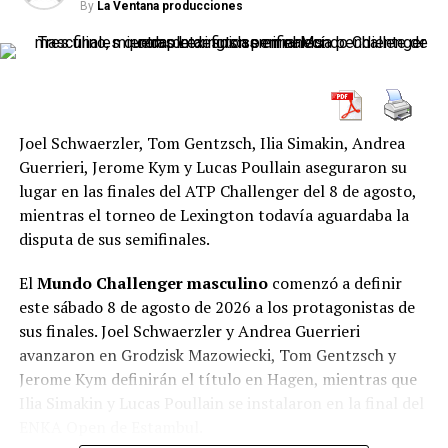
ATP CUP – Enero 03-12 2020
By
La Ventana producciones
Joel Schwaerzler, Tom Gentzsch, Ilia Simakin, Andrea
Guerrieri, Jerome Kym y Lucas Poullain aseguraron su
lugar en las finales del ATP Challenger del 8 de agosto,
mientras el torneo de Lexington todavía aguardaba la
disputa de sus semifinales.
El
Mundo Challenger masculino
comenzó a definir
este sábado 8 de agosto de 2026 a los protagonistas de
sus finales. Joel Schwaerzler y Andrea Guerrieri
avanzaron en Grodzisk Mazowiecki, Tom Gentzsch y
Jerome Kym definirán el título en Hagen, mientras que
Ilia Simakin y Lucas Poullain se instalaron en la final del
ENKA Open de Estambul.