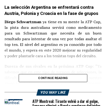
La selección Argentina se enfrentará contra
Austria, Polonia y Croacia en la fase de grupos
Diego Schwartzman
ya tiene en su mente la ATP Cup,
la pista dura australiana servirá como medicamento
para un Schwartzman que necesita de un buen
resultado para intentar de una vez por todas asaltar el
top ten. El nivel del argentino es ya conocido por todo
el mundo, y espera en este 2020 mejorar su regularidad
y poder plantarle cara a los tenistas tops del circuito.
Dureza de sus rivales en la próxima ATP Cup:
“Ya
sabemos que en este tipo de torneos de selecciones, la
dificultad de los partidos es aún mayor. En nuestro
CONTINUE READING
grupo hay rivales muy duros como la Austria de Dominic
Thiem o la Croacia de Borna Coric. Viendo esto, voy a
YOU MAY LIKE
tener que estar preparado para dar lo mejor de mí y
poder competir contra ellos en un arranque de año
ATP Montreal: Tirante volvió a dar el golpe,
Fonseca eliminó a Ruud y quedaron definidos
apasionante, donde muchos querrán coger ritmo de cara