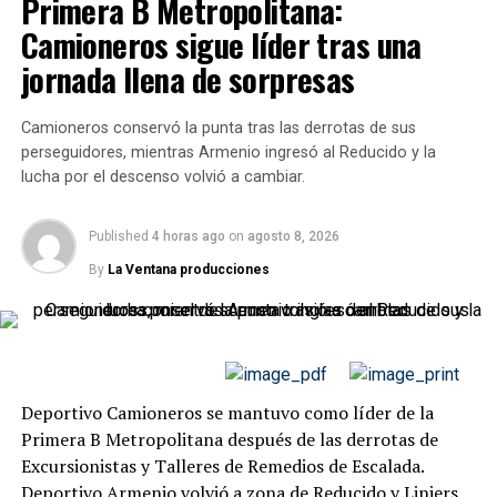
Primera B Metropolitana:
El encuentro comenzó con mucho ritmo y con el empuje
Camioneros sigue líder tras una
de una
Lepra
que fue recibida de manera ensordecedora
jornada llena de sorpresas
por su gente. Sin embargo, las emociones en las áreas
escasearon: el juego se concentró en la mitad de la
Camioneros conservó la punta tras las derrotas de sus
cancha y las imprecisiones dominaron la escena.
perseguidores, mientras Armenio ingresó al Reducido y la
Sebastián Villa
, capitán y referente del equipo de
lucha por el descenso volvió a cambiar.
Alfredo Berti
, intentó generar peligro desde la pelota
parada, aunque el
Tomba
mostró firmeza en la última
línea.
Published
4 horas ago
on
agosto 8, 2026
By
La Ventana producciones
La polémica llegó en el inicio del segundo tiempo:
Tomás Bottari
fue expulsado por una fuerte infracción
que, tras revisión en el
VAR
, derivó en roja directa. Esa
decisión desató el enojo del público local y alteró los
ánimos de un partido que ya era friccionado.
Deportivo Camioneros se mantuvo como líder de la
Primera B Metropolitana después de las derrotas de
Minutos más tarde, el capitán
Villa
recibió dos
Excursionistas y Talleres de Remedios de Escalada.
amonestaciones consecutivas y también vio la tarjeta
Deportivo Armenio volvió a zona de Reducido y Liniers