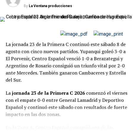
By
La Ventana producciones
DESDE LA VENTANA
El conjunto del Bajo Belgrano realizó cuatro variantes
Al momento de este informe, resta únicamente
Sol de
prácticamente consecutivas: Alejandro Ávalos, Máximo
América-Defensores de Belgrano de Villa Ramallo
,
Blanco, Lucas Chambi y William Giménez ingresaron
programado para este sábado 8 de agosto a las 19:30.
para buscar mayor profundidad ofensiva.
La jornada 23 de la Primera C continuó este sábado 8 de
San Martín goleó a Douglas Haig y
Brown respondió administrando la ventaja y realizando
agosto con cinco nuevos partidos. Yupanqui goleó 3-0 a
modificaciones durante el tramo final.
se afirmó en la punta
El Porvenir, Centro Español venció 1-0 a Berazategui y
Argentino de Rosario consiguió un triunfo vital por 2-0
Gol
San Martín de Formosa produjo una de las actuaciones
ante Mercedes. También ganaron Cambaceres y Estrella
más contundentes de la fecha al derrotar
4-1 a Douglas
del Sur.
52 minutos:
Brian Guerrero, Brown de Adrogué.
Haig
como visitante.
La
jornada 23 de la Primera C 2026
comenzó el viernes
Cómo quedaron
El conjunto formoseño resolvió prácticamente el
con el empate 0-0 entre General Lamadrid y Deportivo
partido durante el primer tiempo. Mauro Siergiejuk
Español y continuó este sábado con resultados de fuerte
Excursionistas permanece con
53 puntos
, uno por
abrió el marcador a los 10 minutos, Gervasio Núñez
impacto en las dos zonas.
debajo de Camioneros. Brown alcanzó las
31 unidades
y
amplió a los 18 y Gianfranco Alegre estableció el 3-0 a
consiguió ampliar el margen respecto de los equipos que
En la Zona A, Centro Español consiguió una de las
los 39.
pelean por evitar el descenso.