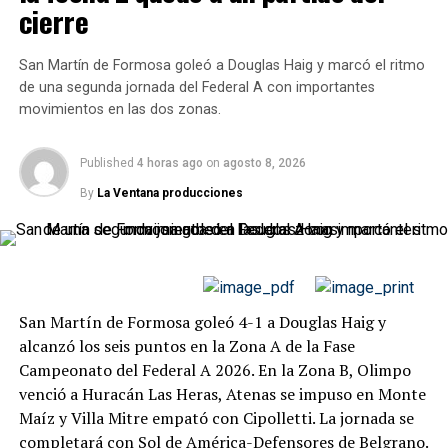
cierre
Defensores Unidos vs. Liniers
2-3
DON'T MISS
River volvió a caer y Sarmiento lo hundió más en su
Flandria vs. UAI Urquiza
1-1
crisis
San Martín de Formosa goleó a Douglas Haig y marcó el ritmo
de una segunda jornada del Federal A con importantes
Talleres (RE) vs. Argentino de Merlo
1-2
movimientos en las dos zonas.
Deportivo Armenio vs. Villa Dálmine
1-0
Published
4 horas ago
on
agosto 8, 2026
Los resultados permitieron que
Camioneros
, que había
By
La Ventana producciones
vencido 1-0 a Ituzaingó en el inicio de la jornada,
permanezca en la cima con 54 puntos. Excursionistas y
Talleres quedaron con 53, mientras Arsenal, que
todavía debe disputar su partido de esta fecha, tiene 52.
San Martín de Formosa goleó 4-1 a Douglas Haig y
Brown frenó a Excursionistas
alcanzó los seis puntos en la Zona A de la Fase
Campeonato del Federal A 2026. En la Zona B, Olimpo
Brown de Adrogué 1-0
venció a Huracán Las Heras, Atenas se impuso en Monte
Excursionistas
Maíz y Villa Mitre empató con Cipolletti. La jornada se
completará con Sol de América-Defensores de Belgrano.