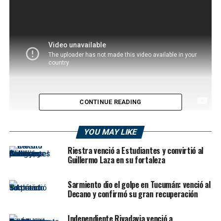
CONTINUE READING
Mendoza vivió un nuevo clásico con clima caliente y
YOU MAY LIKE
emociones, aunque sin goles. En el estadio
Bautista
Gargantini
,
Independiente Rivadavia
y
Godoy Cruz
Riestra venció a Estudiantes y convirtió al
Guillermo Laza en su fortaleza
igualaron 0-0 por la fecha 12 del
Torneo Clausura de
la Liga Profesional 2025
, en un duelo intenso, cargado
de roces y polémicas arbitrales que terminaron
Sarmiento dio el golpe en Tucumán: venció al
Decano y confirmó su gran recuperación
condicionando el desarrollo del partido.
Independiente Rivadavia venció a