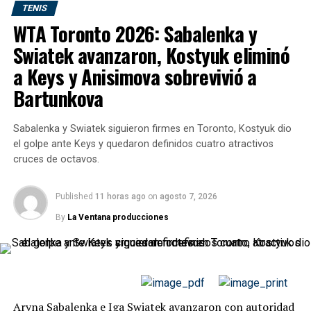
TENIS
WTA Toronto 2026: Sabalenka y
Swiatek avanzaron, Kostyuk eliminó
a Keys y Anisimova sobrevivió a
Bartunkova
Sabalenka y Swiatek siguieron firmes en Toronto, Kostyuk dio
La victoria en Stuttgart también puso fin a otra
el golpe ante Keys y quedaron definidos cuatro atractivos
estadística negativa: no ganaba un partido de cuadro
cruces de octavos.
principal ATP desde marzo de 2025, cuando había
vencido al estadounidense
Mackenzie McDonald
en
Published
11 horas ago
on
agosto 7, 2026
Miami.
By
La Ventana producciones
Las claves del triunfo ante
Corentin Moutet
Los números reflejan el dominio de Kyrgios durante
Aryna Sabalenka e Iga Swiatek avanzaron con autoridad
todo el encuentro. El australiano conectó ocho aces