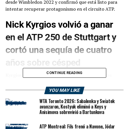
desde Wimbledon 2022 y confirmó que está listo para
intentar recuperar protagonismo en el circuito ATP.
Nick Kyrgios volvió a ganar
en el ATP 250 de Stuttgart y
cortó una sequía de cuatro
años sobre césped
CONTINUE READING
Kyrgios volvió a ganar
y esa es una de las mejores
noticias que dejó el inicio del ATP 250 de Stuttgart. El
australiano derrotó por 6-3 y 6-4 al francés
Corentin
YOU MAY LIKE
Moutet
, octavo preclasificado del torneo, en una
WTA Toronto 2026: Sabalenka y Swiatek
actuación que recordó al jugador explosivo y talentoso
avanzaron, Kostyuk eliminó a Keys y
que supo llegar a la final de Wimbledon.
Anisimova sobrevivió a Bartunkova
En apenas 68 minutos de juego, el ex número 13 del
ATP Montreal: Fils frenó a Navone, Jódar