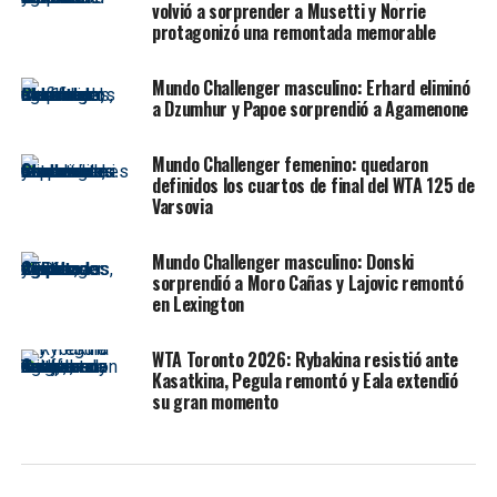
mundo mostró un tenis agresivo, efectivo y muy sólido
volvió a sorprender a Musetti y Norrie
con el servicio para conseguir su primera victoria sobre
protagonizó una remontada memorable
césped desde su histórica campaña en Wimbledon 2022.
Mundo Challenger masculino: Erhard eliminó
Un regreso esperado por el
a Dzumhur y Papoe sorprendió a Agamenone
circuito ATP
Mundo Challenger femenino: quedaron
definidos los cuartos de final del WTA 125 de
El triunfo tiene un significado especial para
Nick
Varsovia
Kyrgios
, que apenas disputaba su segundo torneo de la
temporada 2026 y el primero desde Brisbane, donde
Mundo Challenger masculino: Donski
sorprendió a Moro Cañas y Lajovic remontó
había jugado en enero. Después de múltiples lesiones y
en Lexington
largos períodos de inactividad, el australiano volvió a
competir y demostró que todavía puede ser peligroso en
WTA Toronto 2026: Rybakina resistió ante
una superficie que históricamente se adapta a la
Kasatkina, Pegula remontó y Eala extendió
perfección a sus condiciones.
su gran momento