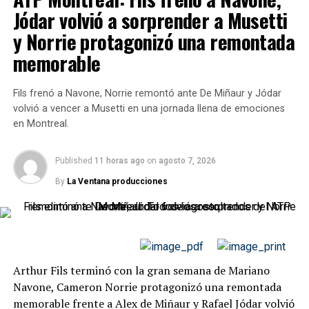
necesitaron un tercer parcial.
Jódar volvió a sorprender a Musetti
y Norrie protagonizó una remontada
Sabalenka mantuvo el rumbo ante
memorable
Estadística
Kyrgios
Moutet
Zhang
Aces
8
5
Fils frenó a Navone, Norrie remontó ante De Miñaur y Jódar
Dobles faltas
1
2
Aryna Sabalenka
derrotó a Shuai Zhang por
6-3 y 6-4
y
volvió a vencer a Musetti en una jornada llena de emociones
se clasificó para los octavos de final.
en Montreal.
Primer servicio
84%
58%
Puntos ganados con primer saque
83%
83%
La número uno del cuadro volvió a responder en los
Published
11 horas ago
on
agosto 7, 2026
momentos importantes. Zhang consiguió mantenerse
Golpes ganadores
24
20
By
La Ventana producciones
cerca durante buena parte del encuentro y no concedió
Errores no forzados
15
14
demasiadas oportunidades, pero Sabalenka fue muy
Breaks convertidos
2/3
0/0
efectiva cuando encontró posibilidades de quiebre y
logró completar el partido sin ceder su servicio. El
Juegos de servicio ganados
10/10
7/9
cuadro oficial confirma el 6-3 y 6-4.
Total de puntos ganados
59
47
Arthur Fils terminó con la gran semana de Mariano
Navone, Cameron Norrie protagonizó una remontada
memorable frente a Alex de Miñaur y Rafael Jódar volvió
Fuente: ATP Stats.