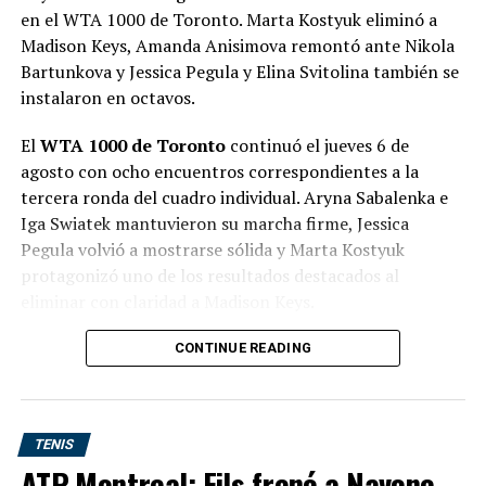
en el WTA 1000 de Toronto. Marta Kostyuk eliminó a
contra cinco de Moutet, ganó el 83% de los puntos con
Madison Keys, Amanda Anisimova remontó ante Nikola
su primer servicio y, lo más destacado, no enfrentó ni
Bartunkova y Jessica Pegula y Elina Svitolina también se
una sola oportunidad de quiebre durante todo el
instalaron en octavos.
partido.
El
WTA 1000 de Toronto
continuó el jueves 6 de
Además, aprovechó dos de las tres oportunidades de
agosto con ocho encuentros correspondientes a la
break que generó y terminó con un balance positivo de
tercera ronda del cuadro individual. Aryna Sabalenka e
24 golpes ganadores y apenas 15 errores no forzados.
Iga Swiatek mantuvieron su marcha firme, Jessica
Pegula volvió a mostrarse sólida y Marta Kostyuk
Estadísticas del partido
protagonizó uno de los resultados destacados al
eliminar con claridad a Madison Keys.
La jornada también dejó las remontadas de Ekaterina
CONTINUE READING
Alexandrova y Amanda Anisimova, mientras que Elina
Svitolina apenas necesitó dos parciales muy
contundentes para sacar del torneo a Anastasia
TENIS
Potapova. De los ocho encuentros disputados, seis
ATP Montreal: Fils frenó a Navone,
terminaron en sets corridos y solamente dos