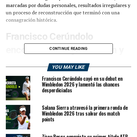
marcadas por dudas personales, resultados irregulares y
un proceso de reconstrucción que terminó con una
consagración histórica.
Francisco Cerúndolo
encontró su mejor versión y
CONTINUE READING
tomó una decisión clave
YOU MAY LIKE
antes de Wimbledon
Francisco Cerúndolo cayó en su debut en
Wimbledon 2026 y lamentó las chances
desperdiciadas
La temporada 2026 quedará marcada como una de las
más importantes en la carrera de
Francisco Cerúndolo
.
Luego de atravesar semanas complejas desde lo
Solana Sierra atravesó la primera ronda de
deportivo y lo emocional, el argentino sorprendió al
Wimbledon 2026 tras salvar dos match
points
mundo del tenis al conquistar el ATP 500 de Queen’s,
uno de los torneos más prestigiosos del calendario sobre
césped, y posteriormente confirmó su baja del ATP 250
Zizou Bergs conquista su primer título ATP