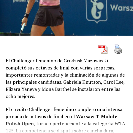
Las eliminaciones prematuras en Roma, Hamburgo y
Roland Garros habían generado incertidumbre. Incluso
el propio jugador reconoció que atravesaba una
situación compleja tanto dentro como fuera de la
cancha.
“En Roland Garros la pasé
muy mal. No estaba bien,
El Challenger femenino de Grodzisk Mazowiecki
completó sus octavos de final con varias sorpresas,
estaba peleado con el tenis,
importantes remontadas y la eliminación de algunas de
con la vida”, confesó
las principales candidatas. Gabriela Knutson, Carol Lee,
Cerúndolo tras conquistar
Elizara Yaneva y Mona Barthel se instalaron entre las
ocho mejores.
Queen’s.
El circuito Challenger femenino completó una intensa
jornada de octavos de final en el
Warsaw T-Mobile
El bonaerense explicó que necesitó alejarse de la
Polish Open
, torneo perteneciente a la categoría WTA
competencia durante unos días para reencontrarse
125. La competencia se disputa sobre cancha dura,
consigo mismo y recuperar la motivación.