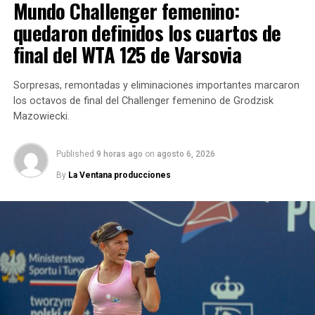
Mundo Challenger femenino:
quedaron definidos los cuartos de
final del WTA 125 de Varsovia
DESDE LA VENTANA
Sorpresas, remontadas y eliminaciones importantes marcaron
los octavos de final del Challenger femenino de Grodzisk
La decisión parece completamente lógica. Cerúndolo
Mazowiecki.
llega en uno de los mejores momentos de su carrera y
entiende que el gran objetivo ahora es trasladar ese
Published
9 horas ago
on
agosto 6, 2026
nivel al All England Club.
By
La Ventana producciones
H2: El renacer de Cerúndolo
después de semanas difíciles
Antes de su explosión en Londres, el panorama no era
alentador para el mejor tenista argentino del ranking
ATP.