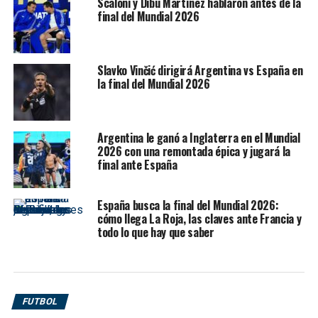
Scaloni y Dibu Martínez hablaron antes de la
película: Josko Gvardiol marcó lo que parecía el 2-2,
final del Mundial 2026
pero la revisión tecnológica detectó fuera de juego tras
un leve toque de Igor Matanovic en la jugada previa.
Slavko Vinčić dirigirá Argentina vs España en
Portugal sobrevivió a Croacia y
la final del Mundial 2026
sigue vivo en el Mundial 2026
Argentina le ganó a Inglaterra en el Mundial
Portugal no tuvo una tarde sencilla. El partido ante
2026 con una remontada épica y jugará la
Croacia fue una prueba de carácter para un equipo que
final ante España
llegaba a los cruces directos con dudas futbolísticas,
pese a contar con una de las plantillas más fuertes del
España busca la final del Mundial 2026:
torneo.
cómo llega La Roja, las claves ante Francia y
todo lo que hay que saber
El conjunto luso venía de una fase de grupos irregular.
Había comenzado con un pobre empate 1-1 ante RD
Congo, luego reaccionó con una goleada 5-0 sobre
Uzbekistán y cerró la zona con un 0-0 ante Colombia,
FUTBOL
resultado que lo dejó segundo del Grupo K. Por eso, el