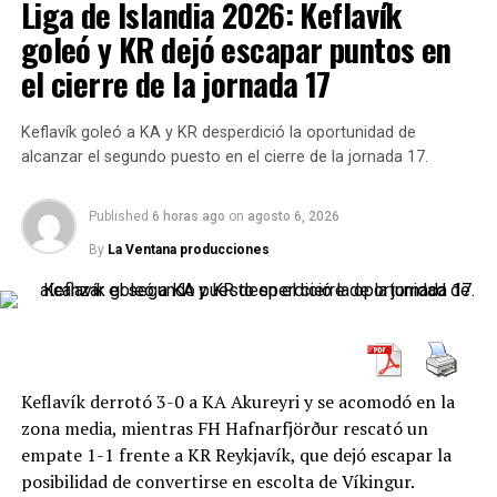
Liga de Islandia 2026: Keflavík
cruce con Croacia aparecía como un examen de
goleó y KR dejó escapar puntos en
madurez.
el cierre de la jornada 17
Y Portugal lo aprobó con sufrimiento. No fue una
victoria brillante, pero sí una victoria enorme por
Keflavík goleó a KA y KR desperdició la oportunidad de
contexto, rival y desenlace. En los mata-mata, muchas
alcanzar el segundo puesto en el cierre de la jornada 17.
veces pesa más la capacidad de resistir y golpear en el
momento justo que el dominio absoluto del juego.
Published
6 horas ago
on
agosto 6, 2026
Cristiano Ronaldo empató de
By
La Ventana producciones
penal y volvió a aparecer en una
noche decisiva
Cristiano Ronaldo volvió a ser protagonista en un
Keflavík derrotó 3-0 a KA Akureyri y se acomodó en la
escenario grande. Con Portugal abajo en el marcador, el
zona media, mientras FH Hafnarfjörður rescató un
capitán tomó la pelota a los 66 minutos después de un
empate 1-1 frente a KR Reykjavík, que dejó escapar la
penal sancionado por una infracción de Nikola Vlasic
posibilidad de convertirse en escolta de Víkingur.
sobre Renato Veiga.