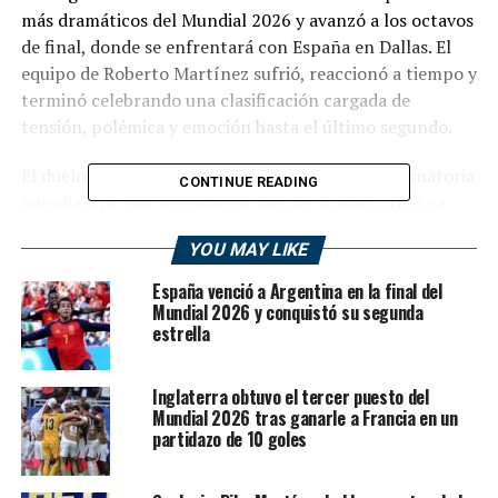
más dramáticos del Mundial 2026 y avanzó a los octavos
de final, donde se enfrentará con España en Dallas. El
equipo de Roberto Martínez sufrió, reaccionó a tiempo y
terminó celebrando una clasificación cargada de
tensión, polémica y emoción hasta el último segundo.
El duelo tuvo todos los condimentos de una eliminatoria
CONTINUE READING
mundialista: dos leyendas de más de 40 años frente a
frente, Cristiano Ronaldo y Luka Modric; un gol croata
YOU MAY LIKE
que golpeó primero; un penal convertido por CR7; un
cabezazo decisivo de Gonçalo Ramos en el descuento; y
España venció a Argentina en la final del
un empate de Croacia anulado por el VAR a los 90+13
Mundial 2026 y conquistó su segunda
estrella
minutos, cuando el conjunto balcánico ya celebraba una
igualdad que finalmente no fue.
Inglaterra obtuvo el tercer puesto del
Ivan Perisic abrió el marcador a los 53 minutos para
Mundial 2026 tras ganarle a Francia en un
Croacia, Cristiano Ronaldo igualó de penal a los 66 y
partidazo de 10 goles
Gonçalo Ramos, tras un gran centro de Rafael Leao,
sentenció el 2-1 en tiempo agregado. El cierre fue de