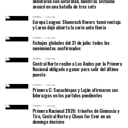
debutaron con autoridad, mientras Svitolina
avanzó en una batalla de tres sets
FUTBOL
2 días ago
Europa League: Shamrock Rovers tomó ventaja
y Larne dejó abierta la serie ante Iberia
FUTBOL
5 días ago
Fichajes globales del 31 de julio: todos los
movimientos confirmados
FUTBOL
4 días ago
Central Norte recibe a Los Andes por la Primera
Nacional obligado a ganar para salir del último
puesto
FUTBOL
2 días ago
Primera C: Sacachispas y Luján afirmaron sus
liderazgos en los partidos pendientes
FUTBOL
3 días ago
Primera Nacional 2026: triunfos de Gimnasia y
Tiro, Central Norte y Chaco For Ever en un
domingo decisivo