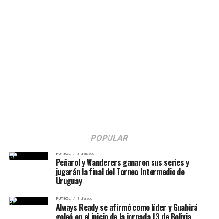
POPULAR
FUTBOL
3 días ago
Peñarol y Wanderers ganaron sus series y
jugarán la final del Torneo Intermedio de
Uruguay
FUTBOL
1 día ago
Always Ready se afirmó como líder y Guabirá
goleó en el inicio de la jornada 13 de Bolivia