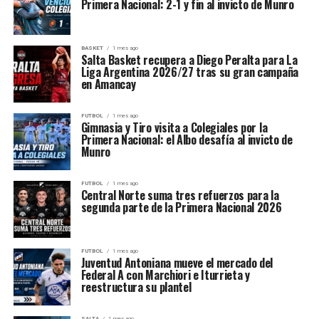
Primera Nacional: 2-1 y fin al invicto de Munro
BASKET
1 mes ago
Salta Basket recupera a Diego Peralta para La
Liga Argentina 2026/27 tras su gran campaña
en Amancay
FUTBOL
1 mes ago
Gimnasia y Tiro visita a Colegiales por la
Primera Nacional: el Albo desafía al invicto de
Munro
FUTBOL
1 mes ago
Central Norte suma tres refuerzos para la
segunda parte de la Primera Nacional 2026
FUTBOL
1 mes ago
Juventud Antoniana mueve el mercado del
Federal A con Marchiori e Iturrieta y
reestructura su plantel
SALTA
1 mes ago