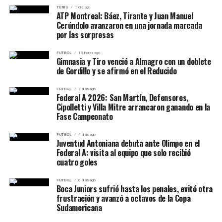
TENIS
1 día ago
ATP Montreal: Báez, Tirante y Juan Manuel
Cerúndolo avanzaron en una jornada marcada
por las sorpresas
FUTBOL
13 horas ago
Gimnasia y Tiro venció a Almagro con un doblete
de Gordillo y se afirmó en el Reducido
FUTBOL
3 días ago
Federal A 2026: San Martín, Defensores,
Cipolletti y Villa Mitre arrancaron ganando en la
Fase Campeonato
FUTBOL
4 días ago
Juventud Antoniana debuta ante Olimpo en el
Federal A: visita al equipo que solo recibió
cuatro goles
FUTBOL
6 días ago
Boca Juniors sufrió hasta los penales, evitó otra
frustración y avanzó a octavos de la Copa
Sudamericana