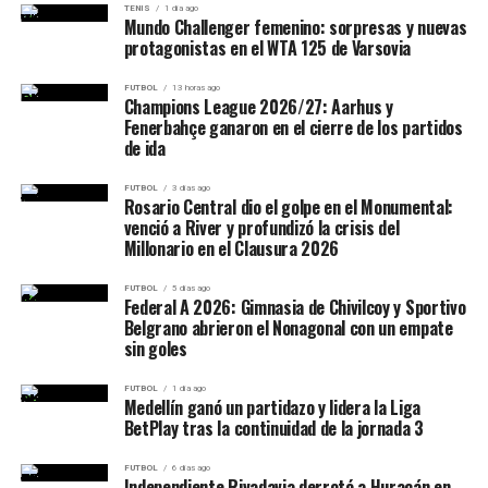
TENIS
1 día ago
Mundo Challenger femenino: sorpresas y nuevas
protagonistas en el WTA 125 de Varsovia
FUTBOL
13 horas ago
Champions League 2026/27: Aarhus y
Fenerbahçe ganaron en el cierre de los partidos
de ida
FUTBOL
3 días ago
Rosario Central dio el golpe en el Monumental:
venció a River y profundizó la crisis del
Millonario en el Clausura 2026
FUTBOL
5 días ago
Federal A 2026: Gimnasia de Chivilcoy y Sportivo
Belgrano abrieron el Nonagonal con un empate
sin goles
FUTBOL
1 día ago
Medellín ganó un partidazo y lidera la Liga
BetPlay tras la continuidad de la jornada 3
FUTBOL
6 días ago
Independiente Rivadavia derrotó a Huracán en