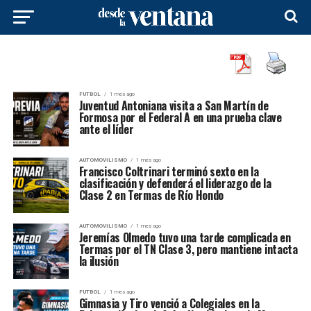
FUTBOL
1 mes ago
Juventud Antoniana visita a San Martín de
Formosa por el Federal A en una prueba clave
ante el líder
AUTOMOVILISMO
1 mes ago
Francisco Coltrinari terminó sexto en la
clasificación y defenderá el liderazgo de la
Clase 2 en Termas de Río Hondo
AUTOMOVILISMO
1 mes ago
Jeremías Olmedo tuvo una tarde complicada en
Termas por el TN Clase 3, pero mantiene intacta
la ilusión
FUTBOL
1 mes ago
Gimnasia y Tiro venció a Colegiales en la