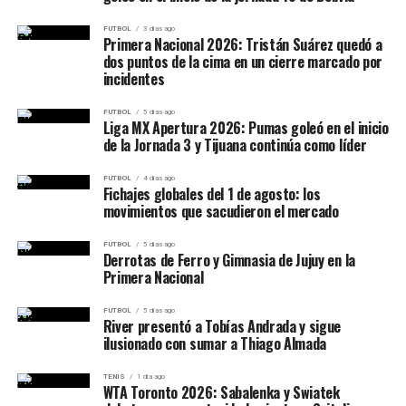
FUTBOL
3 días ago
Primera Nacional 2026: Tristán Suárez quedó a
dos puntos de la cima en un cierre marcado por
incidentes
FUTBOL
5 días ago
Liga MX Apertura 2026: Pumas goleó en el inicio
de la Jornada 3 y Tijuana continúa como líder
FUTBOL
4 días ago
Fichajes globales del 1 de agosto: los
movimientos que sacudieron el mercado
FUTBOL
5 días ago
Derrotas de Ferro y Gimnasia de Jujuy en la
Primera Nacional
FUTBOL
5 días ago
River presentó a Tobías Andrada y sigue
ilusionado con sumar a Thiago Almada
TENIS
1 día ago
WTA Toronto 2026: Sabalenka y Swiatek