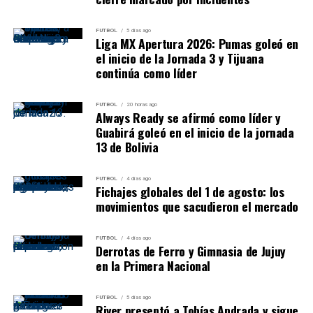
que terminó con
Georgi Rusev
definiendo de derecha
dentro del área.
FUTBOL
5 días ago
Liga MX Apertura 2026: Pumas goleó en
El delantero búlgaro resolvió con tranquilidad y
el inicio de la Jornada 3 y Tijuana
estableció el 1-1 apenas diez minutos después de la
continúa como líder
apertura del marcador.
FUTBOL
20 horas ago
Always Ready se afirmó como líder y
El gol confirmó la eficacia del planteamiento visitante.
Guabirá goleó en el inicio de la jornada
CSKA cedió la pelota durante largos pasajes, pero
13 de Bolivia
intentó lastimar mediante transiciones rápidas y
ataques directos.
FUTBOL
4 días ago
Fichajes globales del 1 de agosto: los
Posesión griega y peligro búlgaro
movimientos que sacudieron el mercado
Panathinaikos terminó con un
69 % de posesión
,
FUTBOL
4 días ago
completó 567 pases y realizó 30 intervenciones dentro
Derrotas de Ferro y Gimnasia de Jujuy
del área rival. Sin embargo, no consiguió transformar
en la Primera Nacional
ese dominio en una ventaja definitiva.
FUTBOL
5 días ago
River presentó a Tobías Andrada y sigue
CSKA 1948 produjo más remates totales: 19 contra 14.