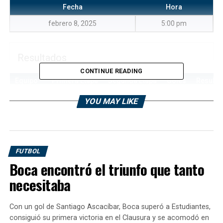
Fecha
Hora
febrero 8, 2025
5:00 pm
Resultados
CONTINUE READING
Equipo
Primera Etapa
Segunda Etapa
Goles
Resulta
Flandria
—
—
1
Draw
YOU MAY LIKE
Sportivo
—
—
1
Draw
Italiano
FUTBOL
Flandria
Sportivo Italiano
Boca encontró el triunfo que tanto
necesitaba
Recinto
Con un gol de Santiago Ascacíbar, Boca superó a Estudiantes,
consiguió su primera victoria en el Clausura y se acomodó en