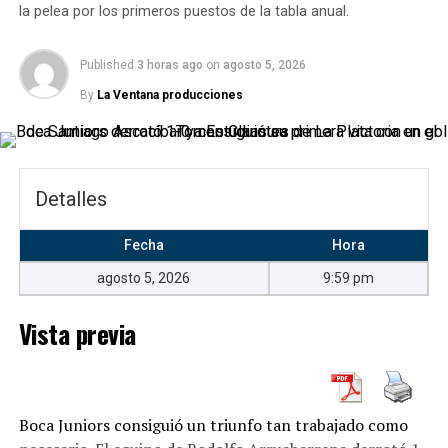
la pelea por los primeros puestos de la tabla anual.
Estadio Carlos V
Published
3 horas ago
on
agosto 5, 2026
By
La Ventana producciones
Detalles
Fecha
Hora
agosto 5, 2026
9:59 pm
Vista previa
Leaflet
|
Map data ©
OpenStreetMap
contributors
Estadio Carlos V, Julio Steverlinck, Pueblo Nuevo,
Partido de Luján, Buenos Aires, 6706, Argentina
Boca Juniors consiguió un triunfo tan trabajado como