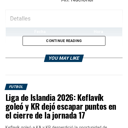
Detalles
Fecha
Hora
CONTINUE READING
abril 24, 2025
9:00 pm
YOU MAY LIKE
Resultados
Equipo
Primera Etapa
Segunda Etapa
Goles
Resulta
Bahia
—
—
1
Win
FUTBOL
Atl.
—
—
0
Loss
Liga de Islandia 2026: Keflavík
Nacional
goleó y KR dejó escapar puntos en
el cierre de la jornada 17
Bahia
Atl. Nacional
Keflavík goleó a KA y KR desperdició la oportunidad de