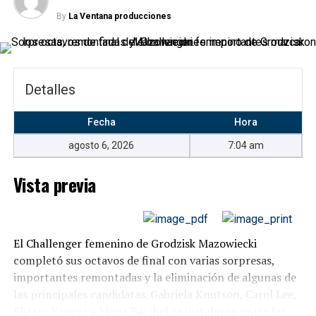
Partido
Resultado
By
La Ventana producciones
ÍBV Vestmannaeyjar – Fram
1-2
ÍA Akranes – Víkingur Reykjavík
2-2
Valur – Stjarnan
2-3
Detalles
Þór Akureyri – Breiðablik
1-0
Fecha
Hora
Keflavík – KA Akureyri
3-0
agosto 6, 2026
7:04 am
FH Hafnarfjörður – KR Reykjavík
1-1
Vista previa
Keflavík 3-0 KA Akureyri
Goles
El Challenger femenino de Grodzisk Mazowiecki
completó sus octavos de final con varias sorpresas,
1-0, 27 minutos:
Sindri Snær Magnússon.
importantes remontadas y la eliminación de algunas de
las principales candidatas. Gabriela Knutson, Carol Lee,
2-0, 32 minutos:
Dagur Ingi Valsson.
Elizara Yaneva y Mona Barthel se instalaron entre las