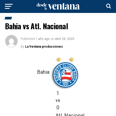
Bahia vs Atl. Nacional
Published
1 año ago
on
abril 24, 2025
By
La Ventana producciones
Bahia
1
vs
0
Atl. Nacional