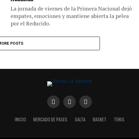
La jornada de viernes de la Primera Nacional dejó
empates, emociones y mantiene abierta la pelea
por el Reducido.
MORE POSTS
INICIO
MERCADO DE PASES
SALTA
BASKET
TENIS