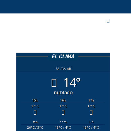
EL CLIMA
SALTA, AR
14°
nublado
15
h
16
h
17
h
17
°C
17
°C
17
°C
sáb
dom
lun
26
°C
/ 3
°C
18
°C
/ 4
°C
13
°C
/ 4
°C