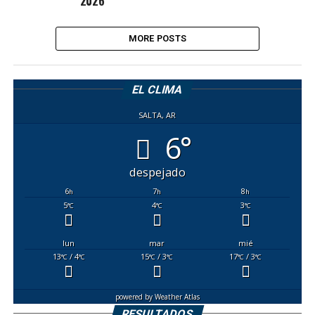
2026
MORE POSTS
EL CLIMA
SALTA, AR
6°
despejado
6
7
8
h
h
h
5
4
3
°C
°C
°C
lun
mar
mié
13
/ 4
15
/ 3
17
/ 3
°C
°C
°C
°C
°C
°C
powered by
Weather Atlas
RESULTADOS