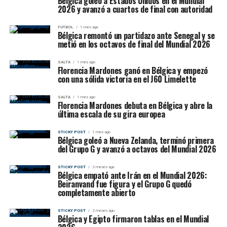
Bélgica goleó a Estados Unidos en el Mundial
2026 y avanzó a cuartos de final con autoridad
FUTBOL
1 mes ago
Bélgica remontó un partidazo ante Senegal y se
metió en los octavos de final del Mundial 2026
SALTA
1 mes ago
Florencia Mardones ganó en Bélgica y empezó
con una sólida victoria en el J60 Limelette
SALTA
1 mes ago
Florencia Mardones debuta en Bélgica y abre la
última escala de su gira europea
STICKY POST
1 mes ago
Bélgica goleó a Nueva Zelanda, terminó primera
del Grupo G y avanzó a octavos del Mundial 2026
STICKY POST
2 meses ago
Bélgica empató ante Irán en el Mundial 2026:
Beiranvand fue figura y el Grupo G quedó
completamente abierto
STICKY POST
2 meses ago
Bélgica y Egipto firmaron tablas en el Mundial