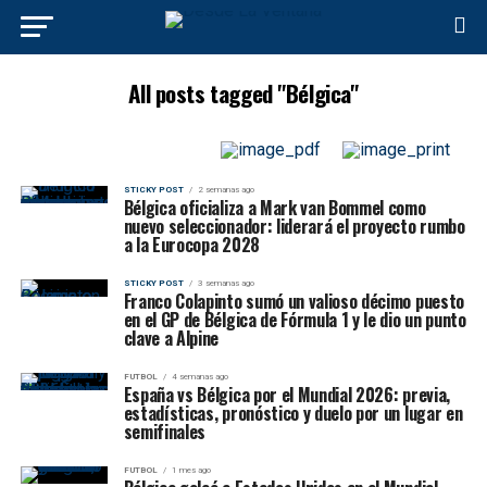
All posts tagged "Bélgica"
STICKY POST
2 semanas ago
Bélgica oficializa a Mark van Bommel como
nuevo seleccionador: liderará el proyecto rumbo
a la Eurocopa 2028
STICKY POST
3 semanas ago
Franco Colapinto sumó un valioso décimo puesto
en el GP de Bélgica de Fórmula 1 y le dio un punto
clave a Alpine
FUTBOL
4 semanas ago
España vs Bélgica por el Mundial 2026: previa,
estadísticas, pronóstico y duelo por un lugar en
semifinales
FUTBOL
1 mes ago