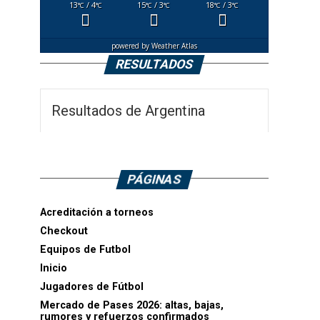
13
/ 4
15
/ 3
18
/ 3
°C
°C
°C
°C
°C
°C
powered by
Weather Atlas
RESULTADOS
Resultados de Argentina
PÁGINAS
Acreditación a torneos
Checkout
Equipos de Futbol
Inicio
Jugadores de Fútbol
Mercado de Pases 2026: altas, bajas,
rumores y refuerzos confirmados