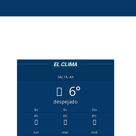
EL CLIMA
SALTA, AR
6°
despejado
8
9
10
h
h
h
4
6
8
°C
°C
°C
lun
mar
mié