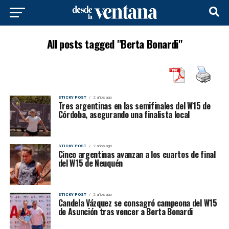
All posts tagged "Berta Bonardi"
STICKY POST
2 años ago
Tres argentinas en las semifinales del W15 de
Córdoba, asegurando una finalista local
STICKY POST
2 años ago
Cinco argentinas avanzan a los cuartos de final
del W15 de Neuquén
STICKY POST
2 años ago
Candela Vázquez se consagró campeona del W15
de Asunción tras vencer a Berta Bonardi