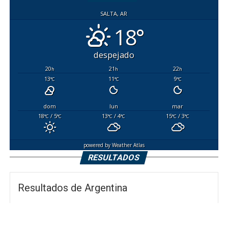
SALTA, AR
18°
despejado
20
21
22
h
h
h
13
11
9
°C
°C
°C
dom
lun
mar
18
/ 5
13
/ 4
15
/ 3
°C
°C
°C
°C
°C
°C
powered by
Weather Atlas
RESULTADOS
Resultados de Argentina