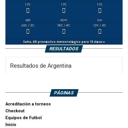
17
17
17
°C
°C
°C
sáb
dom
lun
26
/ 3
18
/ 4
13
/ 4
°C
°C
°C
°C
°C
°C
Salta, AR
pron�stico meteorol�gico para 10 d�as ▸
RESULTADOS
Resultados de Argentina
PÁGINAS
Acreditación a torneos
Checkout
Equipos de Futbol
Inicio