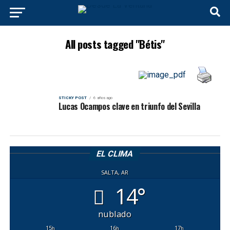
All posts tagged "Bétis"
STICKY POST
6 años ago
Lucas Ocampos clave en triunfo del Sevilla
EL CLIMA
SALTA, AR
14°
nublado
15
16
17
h
h
h