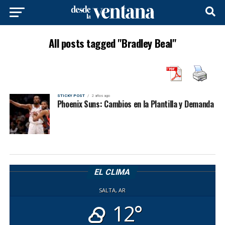
All posts tagged "Bradley Beal"
STICKY POST
2 años ago
Phoenix Suns: Cambios en la Plantilla y Demanda
EL CLIMA
SALTA, AR
12°