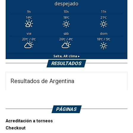
despejado
9
10
11
h
h
h
14
18
21
°C
°C
°C
vie
sáb
dom
20
/ 6
26
/ 4
18
/ 5
°C
°C
°C
°C
°C
°C
Salta, AR
clima ▸
RESULTADOS
Resultados de Argentina
PÁGINAS
Acreditación a torneos
Checkout