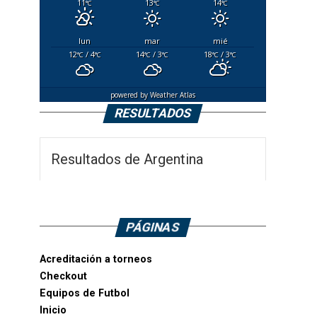
11
13
14
°C
°C
°C
lun
mar
mié
12
/ 4
14
/ 3
18
/ 3
°C
°C
°C
°C
°C
°C
powered by
Weather Atlas
RESULTADOS
Resultados de Argentina
PÁGINAS
Acreditación a torneos
Checkout
Equipos de Futbol
Inicio