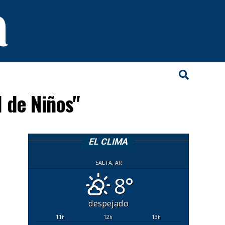
 de Niños"
EL CLIMA
SALTA, AR
8°
despejado
11
12
13
h
h
h