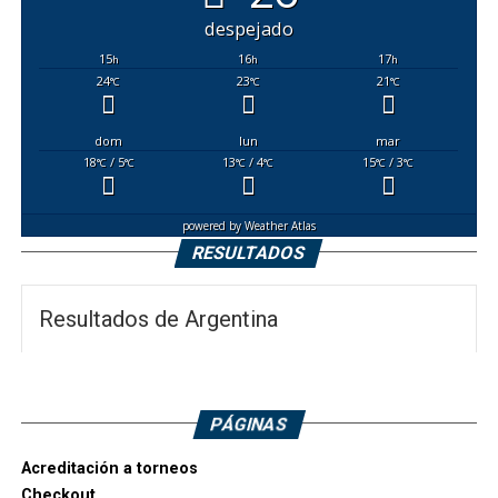
despejado
15
16
17
h
h
h
24
23
21
°C
°C
°C
dom
lun
mar
18
/ 5
13
/ 4
15
/ 3
°C
°C
°C
°C
°C
°C
powered by
Weather Atlas
RESULTADOS
Resultados de Argentina
PÁGINAS
Acreditación a torneos
Checkout