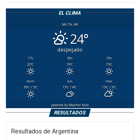
EL CLIMA
SALTA, AR
24°
despejado
17
18
19
h
h
h
22
19
15
°C
°C
°C
dom
lun
mar
18
/ 5
13
/ 4
15
/ 3
°C
°C
°C
°C
°C
°C
powered by
Weather Atlas
RESULTADOS
Resultados de Argentina