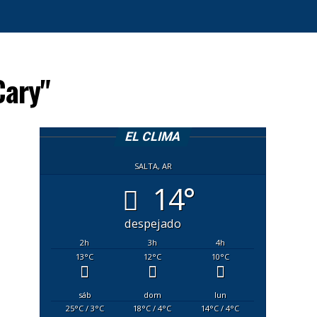
Cary"
EL CLIMA
SALTA, AR
14°
despejado
2
h
3
h
4
h
13
°C
12
°C
10
°C
sáb
dom
lun
25
°C
/ 3
°C
18
°C
/ 4
°C
14
°C
/ 4
°C