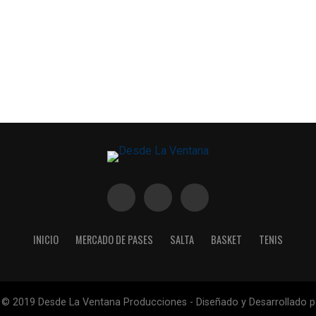
INICIO
MERCADO DE PASES
SALTA
BASKET
TENIS
 © 2019 Desde La Ventana Producciones - Diseñado y Desarrollado 