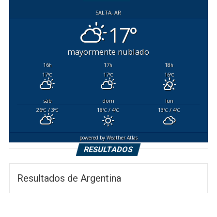
SALTA, AR
17°
mayormente nublado
16
17
18
h
h
h
17
17
16
°C
°C
°C
sáb
dom
lun
26
/ 3
18
/ 4
13
/ 4
°C
°C
°C
°C
°C
°C
powered by
Weather Atlas
RESULTADOS
Resultados de Argentina