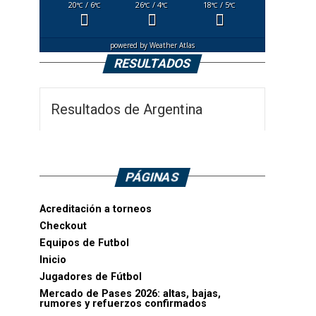
20
/ 6
26
/ 4
18
/ 5
°C
°C
°C
°C
°C
°C
powered by
Weather Atlas
RESULTADOS
Resultados de Argentina
PÁGINAS
Acreditación a torneos
Checkout
Equipos de Futbol
Inicio
Jugadores de Fútbol
Mercado de Pases 2026: altas, bajas,
rumores y refuerzos confirmados