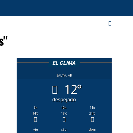
s"
EL CLIMA
SALTA, AR
12°
despejado
9
10
11
h
h
h
14
18
21
°C
°C
°C
vie
sáb
dom