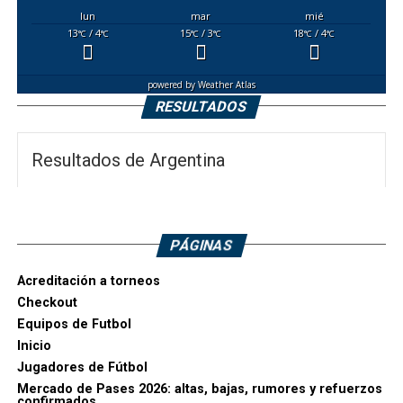
lun
mar
mié
13
/ 4
15
/ 3
18
/ 4
°C
°C
°C
°C
°C
°C
powered by
Weather Atlas
RESULTADOS
Resultados de Argentina
PÁGINAS
Acreditación a torneos
Checkout
Equipos de Futbol
Inicio
Jugadores de Fútbol
Mercado de Pases 2026: altas, bajas, rumores y refuerzos
confirmados