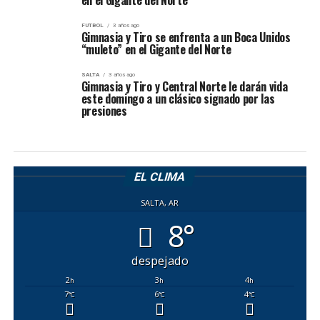
en el Gigante del Norte
FUTBOL
3 años ago
Gimnasia y Tiro se enfrenta a un Boca Unidos
“muleto” en el Gigante del Norte
SALTA
3 años ago
Gimnasia y Tiro y Central Norte le darán vida
este domingo a un clásico signado por las
presiones
EL CLIMA
SALTA, AR
8°
despejado
2
3
4
h
h
h
7
6
4
°C
°C
°C