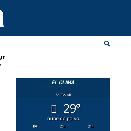
z"
EL CLIMA
SALTA, AR
29°
nube de polvo
19
20
21
h
h
h