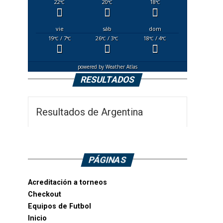
22
20
18
°C
°C
°C
vie
sáb
dom
19
/ 7
26
/ 3
18
/ 4
°C
°C
°C
°C
°C
°C
powered by
Weather Atlas
RESULTADOS
Resultados de Argentina
PÁGINAS
Acreditación a torneos
Checkout
Equipos de Futbol
Inicio