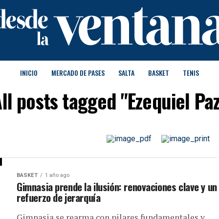
INICIO
MERCADO DE PASES
SALTA
BASKET
TENIS
ll posts tagged "Ezequiel Pa
BASKET
1 año ago
Gimnasia prende la ilusión: renovaciones clave y un
refuerzo de jerarquía
Gimnasia se rearma con pilares fundamentales y