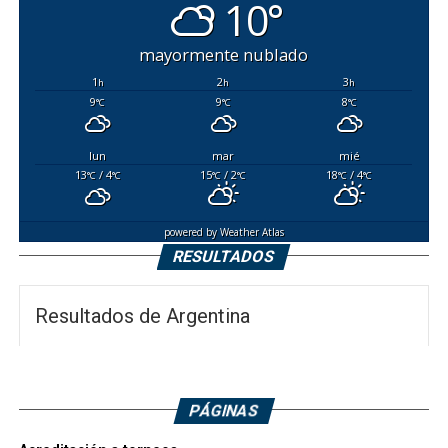
10°
mayormente nublado
1
2
3
h
h
h
9
9
8
°C
°C
°C
lun
mar
mié
13
/ 4
15
/ 2
18
/ 4
°C
°C
°C
°C
°C
°C
powered by
Weather Atlas
RESULTADOS
Resultados de Argentina
PÁGINAS