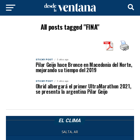
All posts tagged "FINA"
STICKY POST
5 años ago
Pilar Geijo hace Bronce en Macedonia del Norte,
mejorando su tiempo del 2019
STICKY POST
5 años ago
Ohrid albergará el primer UltraMarathon 2021,
se presenta la argentina Pilar Geijo
EL CLIMA
SALTA, AR