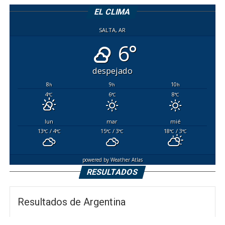
EL CLIMA
SALTA, AR
6°
despejado
8
9
10
h
h
h
4
6
8
°C
°C
°C
lun
mar
mié
13
/ 4
15
/ 3
18
/ 3
°C
°C
°C
°C
°C
°C
powered by
Weather Atlas
RESULTADOS
Resultados de Argentina