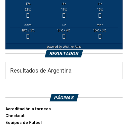
17
18
19
h
h
h
22
19
15
°C
°C
°C
dom
lun
mar
18
/ 5
13
/ 4
15
/ 3
°C
°C
°C
°C
°C
°C
powered by
Weather Atlas
RESULTADOS
Resultados de Argentina
PÁGINAS
Acreditación a torneos
Checkout
Equipos de Futbol