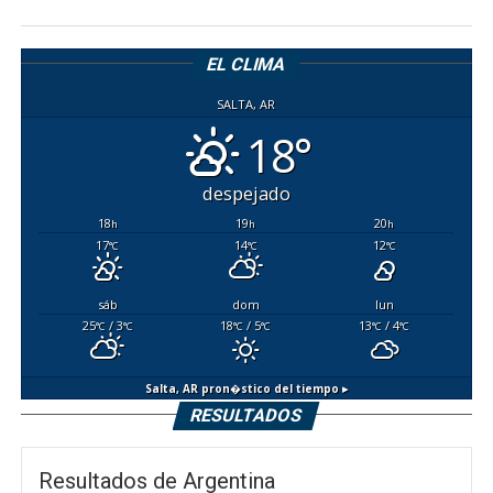
EL CLIMA
SALTA, AR
18°
despejado
18
19
20
h
h
h
17
14
12
°C
°C
°C
sáb
dom
lun
25
/ 3
18
/ 5
13
/ 4
°C
°C
°C
°C
°C
°C
Salta, AR
pron�stico del tiempo ▸
RESULTADOS
Resultados de Argentina