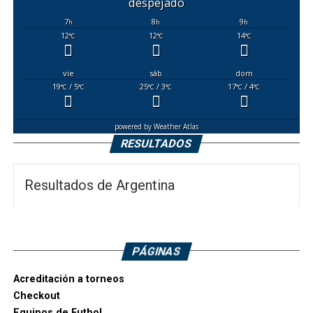
despejado
7
8
9
h
h
h
12
12
14
°C
°C
°C
vie
sáb
dom
19
/ 5
25
/ 3
17
/ 4
°C
°C
°C
°C
°C
°C
powered by
Weather Atlas
RESULTADOS
Resultados de Argentina
PÁGINAS
Acreditación a torneos
Checkout
Equipos de Futbol