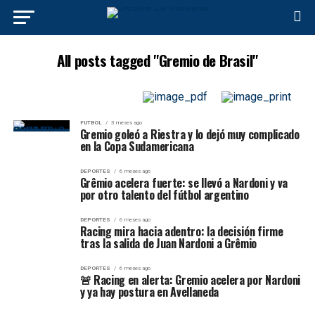
All posts tagged "Gremio de Brasil"
FUTBOL
3 meses ago
Gremio goleó a Riestra y lo dejó muy complicado
en la Copa Sudamericana
DEPORTES
6 meses ago
Grêmio acelera fuerte: se llevó a Nardoni y va
por otro talento del fútbol argentino
DEPORTES
6 meses ago
Racing mira hacia adentro: la decisión firme
tras la salida de Juan Nardoni a Grêmio
DEPORTES
6 meses ago
🚨 Racing en alerta: Gremio acelera por Nardoni
y ya hay postura en Avellaneda