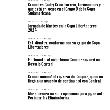
DEPORTES
1 año ago
Gremio vs Godoy Cruz: horario, formaciones y lo
que está en juego en el Grupo D de la Copa
Sudamericana
FUTBOL
2 años ago
Jornada de Martes en la Copa Libertadores
2024
DEPORTES
2 años ago
Estudiantes, conforme con su grupo de Copa
Libertadores
DEPORTES
3 años ago
Finalmente, el colombiano Campaz seguirá en
Rosario Central
DEPORTES
3 años ago
Gremio anunció el regreso de Campaz, quien no
llegó a un acuerdo de continuidad con Central
DEPORTES
3 años ago
Messi avanza en su preparación para jugar ante
Perú por las Eliminatorias