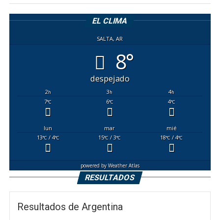
EL CLIMA
SALTA, AR
8°
despejado
2
3
4
h
h
h
7
6
4
°C
°C
°C
lun
mar
mié
13
/ 4
15
/ 3
18
/ 4
°C
°C
°C
°C
°C
°C
powered by
Weather Atlas
RESULTADOS
Resultados de Argentina