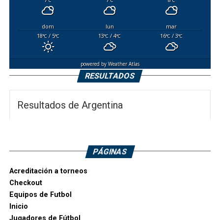
°C
°C
°C
dom
lun
mar
18
/ 5
13
/ 4
16
/ 3
°C
°C
°C
°C
°C
°C
powered by
Weather Atlas
RESULTADOS
Resultados de Argentina
PÁGINAS
Acreditación a torneos
Checkout
Equipos de Futbol
Inicio
Jugadores de Fútbol