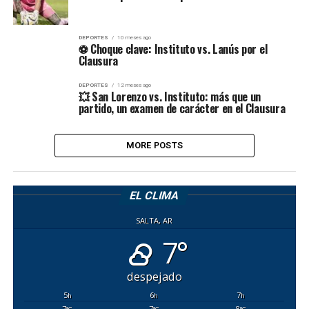
DEPORTES
10 meses ago
⚽ Choque clave: Instituto vs. Lanús por el
Clausura
DEPORTES
12 meses ago
💥 San Lorenzo vs. Instituto: más que un
partido, un examen de carácter en el Clausura
MORE POSTS
EL CLIMA
SALTA, AR
7°
despejado
5
6
7
h
h
h
7
7
8