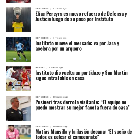
DEPORTES
7 meses ago
Elías Pereyra es nuevo refuerzo de Defensa y
Justicia luego de su paso por Instituto
DEPORTES
8 meses ago
Instituto mueve el mercado: va por Jara y
acelera por un arquero
BASKET
9 meses ago
Instituto dio vuelta un partidazo y San Martín
sigue intratable en casa
DEPORTES
10 meses ago
Pusineri tras derrota visitante: “El equipo no
puede mostrar su mejor faceta fuera de casa”
DEPORTES
10 meses ago
Matías Mansilla y la ilusión decana: “El sueño de
todos es pelear el campeonato”