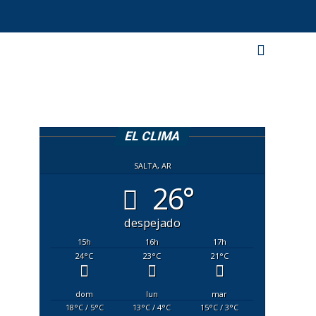
EL CLIMA
SALTA, AR
26°
despejado
15
h
16
h
17
h
24
°C
23
°C
21
°C
dom
lun
mar
18
°C
/ 5
°C
13
°C
/ 4
°C
15
°C
/ 3
°C