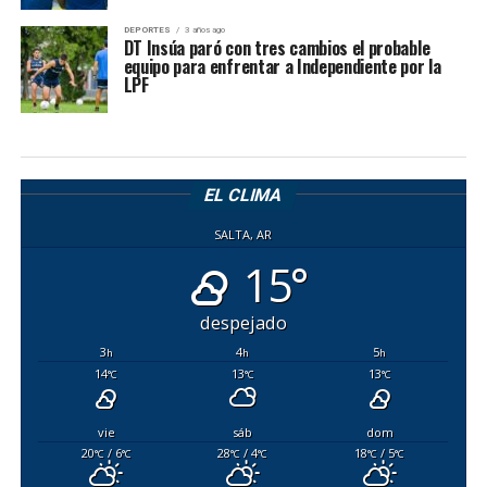
DEPORTES
3 años ago
DT Insúa paró con tres cambios el probable
equipo para enfrentar a Independiente por la
LPF
EL CLIMA
SALTA, AR
15°
despejado
3
4
5
h
h
h
14
13
13
°C
°C
°C
vie
sáb
dom
20
/ 6
28
/ 4
18
/ 5
°C
°C
°C
°C
°C
°C