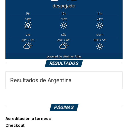
despejado
9
10
11
h
h
h
14
18
21
°C
°C
°C
vie
sáb
dom
20
/ 6
26
/ 4
18
/ 5
°C
°C
°C
°C
°C
°C
powered by
Weather Atlas
RESULTADOS
Resultados de Argentina
PÁGINAS
Acreditación a torneos
Checkout