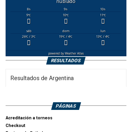
nublado
8
9
10
h
h
h
9
10
11
°C
°C
°C
sáb
dom
lun
26
/ 3
19
/ 4
13
/ 4
°C
°C
°C
°C
°C
°C
powered by
Weather Atlas
RESULTADOS
Resultados de Argentina
PÁGINAS
Acreditación a torneos
Checkout