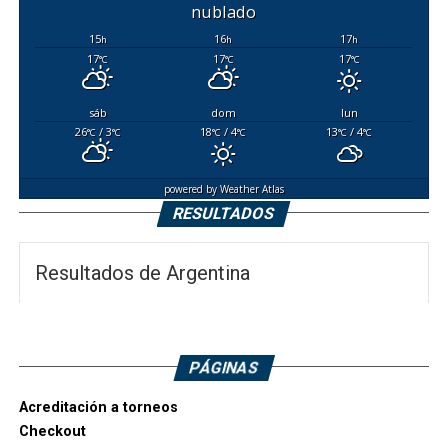
nublado
15
16
17
h
h
h
17
17
17
°C
°C
°C
sáb
dom
lun
26
/ 3
18
/ 4
13
/ 4
°C
°C
°C
°C
°C
°C
powered by
Weather Atlas
RESULTADOS
Resultados de Argentina
PÁGINAS
Acreditación a torneos
Checkout