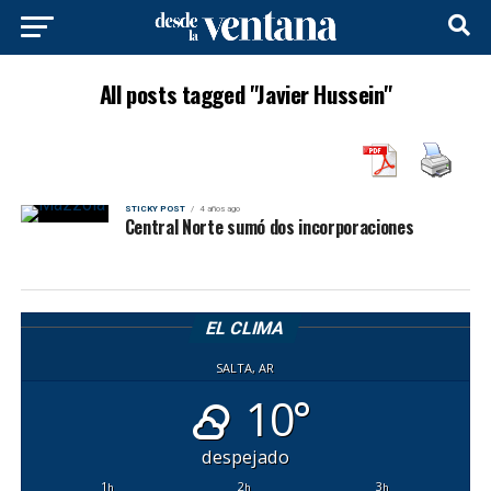
All posts tagged "Javier Hussein"
STICKY POST
4 años ago
Central Norte sumó dos incorporaciones
EL CLIMA
SALTA, AR
10°
despejado
1
2
3
h
h
h