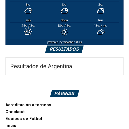
8
8
8
°C
°C
°C
sáb
dom
lun
25
/ 3
18
/ 5
13
/ 4
°C
°C
°C
°C
°C
°C
powered by
Weather Atlas
RESULTADOS
Resultados de Argentina
PÁGINAS
Acreditación a torneos
Checkout
Equipos de Futbol
Inicio