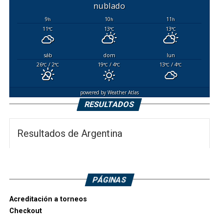
nublado
9
10
11
h
h
h
11
13
13
°C
°C
°C
sáb
dom
lun
26
/ 2
19
/ 4
13
/ 4
°C
°C
°C
°C
°C
°C
powered by
Weather Atlas
RESULTADOS
Resultados de Argentina
PÁGINAS
Acreditación a torneos
Checkout