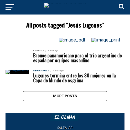
All posts tagged "Jesús Lugones"
ESGRIMA
3 años ago
Bronce panamericano para el trío argentino de
espada por equipos masculino
STICKY POST
4 años ago
Lugones termina entre los 30 mejores en la
Copa de Mundo de esgrima
MORE POSTS
EL CLIMA
SALTA, AR