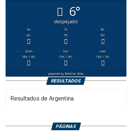
6°
despejado
6
7
8
h
h
h
6
7
9
°C
°C
°C
dom
lun
mar
18
/ 6
13
/ 4
16
/ 3
°C
°C
°C
°C
°C
°C
powered by
Weather Atlas
RESULTADOS
Resultados de Argentina
PÁGINAS