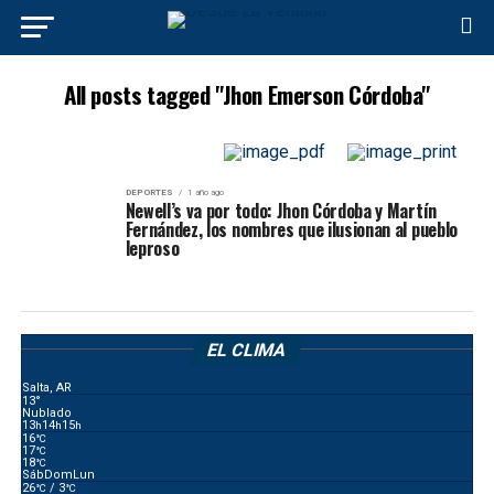
All posts tagged "Jhon Emerson Córdoba"
DEPORTES
1 año ago
Newell’s va por todo: Jhon Córdoba y Martín
Fernández, los nombres que ilusionan al pueblo
leproso
EL CLIMA
Salta, AR
13°
Nublado
13
14
15
h
h
h
16
°C
17
°C
18
°C
Sáb
Dom
Lun
26
/ 3
°C
°C