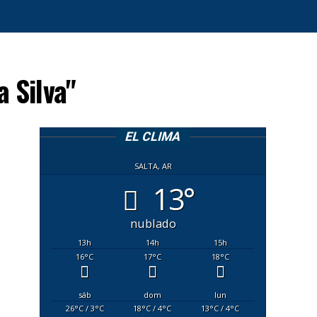
 Silva"
EL CLIMA
SALTA, AR
13°
nublado
13
h
14
h
15
h
16
°C
17
°C
18
°C
sáb
dom
lun
26
°C
/ 3
°C
18
°C
/ 4
°C
13
°C
/ 4
°C