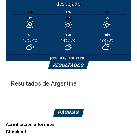
despejado
11
12
13
h
h
h
11
13
14
°C
°C
°C
lun
mar
mié
12
/ 4
14
/ 3
18
/ 3
°C
°C
°C
°C
°C
°C
powered by
Weather Atlas
RESULTADOS
Resultados de Argentina
PÁGINAS
Acreditación a torneos
Checkout