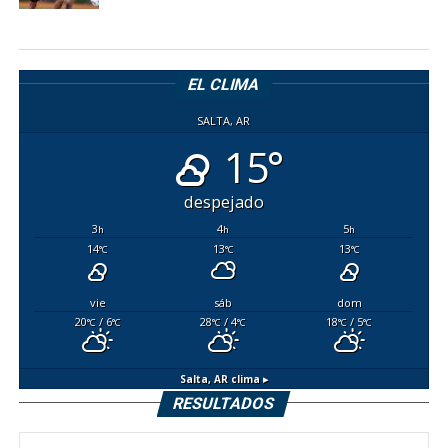
EL CLIMA
SALTA, AR
15°
despejado
3
4
5
h
h
h
14
13
13
°C
°C
°C
vie
sáb
dom
20
/ 6
28
/ 4
18
/ 5
°C
°C
°C
°C
°C
°C
Salta, AR
clima ▸
RESULTADOS