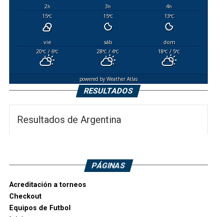
2
3
4
h
h
h
15
15
13
°C
°C
°C
vie
sáb
dom
20
/ 6
28
/ 4
18
/ 5
°C
°C
°C
°C
°C
°C
powered by
Weather Atlas
RESULTADOS
Resultados de Argentina
PÁGINAS
Acreditación a torneos
Checkout
Equipos de Futbol