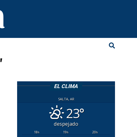
"
EL CLIMA
SALTA, AR
23°
despejado
18
19
20
h
h
h