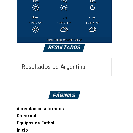
19
16
13
°C
°C
°C
dom
lun
mar
18
/ 5
12
/ 4
15
/ 3
°C
°C
°C
°C
°C
°C
powered by
Weather Atlas
RESULTADOS
Resultados de Argentina
PÁGINAS
Acreditación a torneos
Checkout
Equipos de Futbol
Inicio