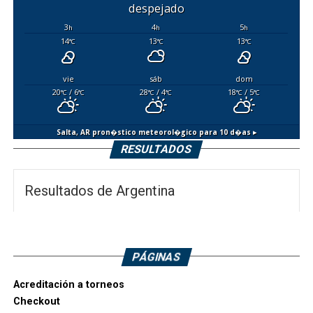
despejado
3
4
5
h
h
h
14
13
13
°C
°C
°C
vie
sáb
dom
20
/ 6
28
/ 4
18
/ 5
°C
°C
°C
°C
°C
°C
Salta, AR
pron�stico meteorol�gico para 10 d�as ▸
RESULTADOS
Resultados de Argentina
PÁGINAS
Acreditación a torneos
Checkout