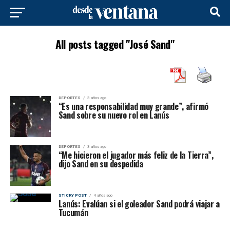
All posts tagged "José Sand"
DEPORTES
3 años ago
“Es una responsabilidad muy grande”, afirmó
Sand sobre su nuevo rol en Lanús
DEPORTES
3 años ago
“Me hicieron el jugador más feliz de la Tierra”,
dijo Sand en su despedida
STICKY POST
4 años ago
Lanús: Evalúan si el goleador Sand podrá viajar a
Tucumán