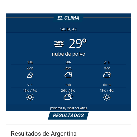
EL CLIMA
SALTA, AR
29°
nube de polvo
19
20
21
h
h
h
22
20
18
°C
°C
°C
vie
sáb
dom
19
/ 7
26
/ 3
18
/ 4
°C
°C
°C
°C
°C
°C
powered by
Weather Atlas
RESULTADOS
Resultados de Argentina