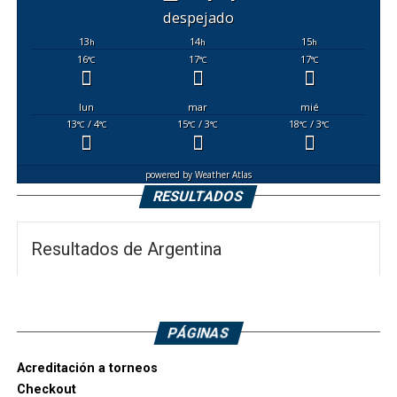
despejado
13
14
15
h
h
h
16
17
17
°C
°C
°C
lun
mar
mié
13
/ 4
15
/ 3
18
/ 3
°C
°C
°C
°C
°C
°C
powered by
Weather Atlas
RESULTADOS
Resultados de Argentina
PÁGINAS
Acreditación a torneos
Checkout