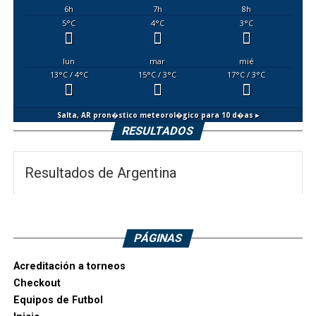
6
h
7
h
8
h
5
°C
4
°C
3
°C
lun
mar
mié
13
°C
/ 4
°C
15
°C
/ 3
°C
17
°C
/ 3
°C
Salta, AR
pron�stico meteorol�gico para 10 d�as ▸
RESULTADOS
Resultados de Argentina
PÁGINAS
Acreditación a torneos
Checkout
Equipos de Futbol