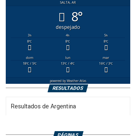
SALTA, AR
8°
despejado
3
4
5
h
h
h
8
8
8
°C
°C
°C
dom
lun
mar
18
/ 5
13
/ 4
16
/ 3
°C
°C
°C
°C
°C
°C
powered by
Weather Atlas
RESULTADOS
Resultados de Argentina
PÁGINAS