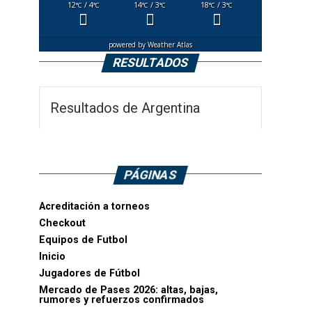
12
/ 4
14
/ 3
18
/ 3
°C
°C
°C
°C
°C
°C
powered by
Weather Atlas
RESULTADOS
Resultados de Argentina
PÁGINAS
Acreditación a torneos
Checkout
Equipos de Futbol
Inicio
Jugadores de Fútbol
Mercado de Pases 2026: altas, bajas,
rumores y refuerzos confirmados