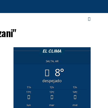
zani"
EL CLIMA
SALTA, AR
8°
despejado
11
12
13
h
h
h
11
13
14
°C
°C
°C
lun
mar
mié