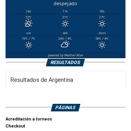
despejado
16
17
18
h
h
h
32
31
27
°C
°C
°C
vie
sáb
dom
19
/ 7
26
/ 4
18
/ 4
°C
°C
°C
°C
°C
°C
powered by
Weather Atlas
RESULTADOS
Resultados de Argentina
PÁGINAS
Acreditación a torneos
Checkout